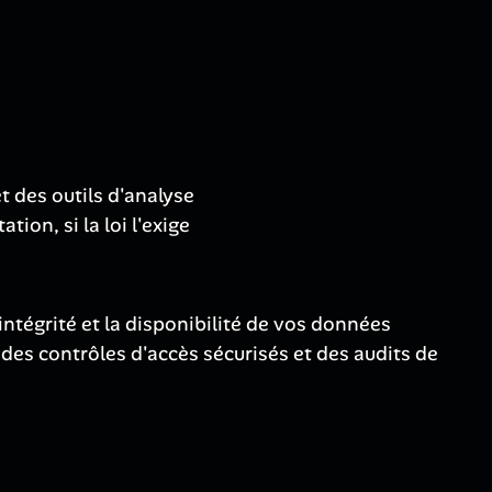
t des outils d'analyse
ion, si la loi l'exige
ntégrité et la disponibilité de vos données
des contrôles d'accès sécurisés et des audits de