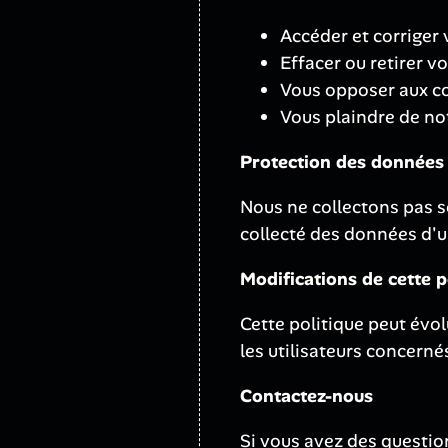
Accéder et corriger
Effacer ou retirer 
Vous opposer aux c
Vous plaindre de no
Protection des données
Nous ne collectons pas 
collecté des données d'u
Modifications de cette p
Cette politique peut évo
les utilisateurs concern
Contactez-nous
Si vous avez des questio