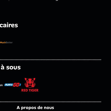
caires
 à sous
A propos de nous