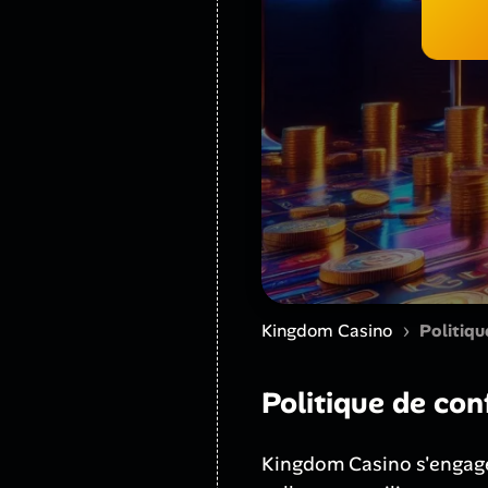
›
Kingdom Casino
Politiqu
Politique de con
Kingdom Casino s'engage