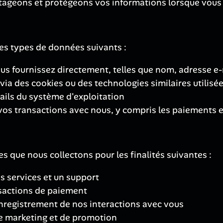
rtageons et protégeons vos informations lorsque vous v
es types de données suivants :
us fournissez directement, telles que nom, adresse e
ia des cookies ou des technologies similaires utilisées
ails du système d'exploitation
vos transactions avec nous, y compris les paiements e
s que nous collectons pour les finalités suivantes :
s services et un support
nsactions de paiement
nregistrement de nos interactions avec vous
de marketing et de promotion