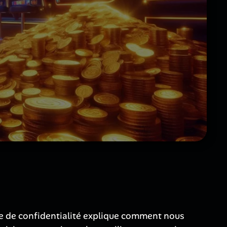
e de confidentialité explique comment nous