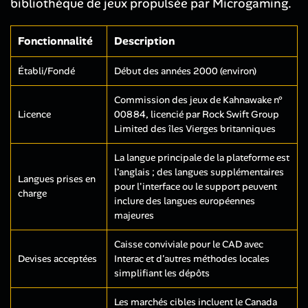
bibliothèque de jeux propulsée par Microgaming.
Fonctionnalité
Description
Établi/Fondé
Début des années 2000 (environ)
Commission des jeux de Kahnawake n°
Licence
00884, licencié par Rock Swift Group
Limited des îles Vierges britanniques
La langue principale de la plateforme est
l'anglais ; des langues supplémentaires
Langues prises en
pour l'interface ou le support peuvent
charge
inclure des langues européennes
majeures
Caisse conviviale pour le CAD avec
Devises acceptées
Interac et d'autres méthodes locales
simplifiant les dépôts
Les marchés cibles incluent le Canada