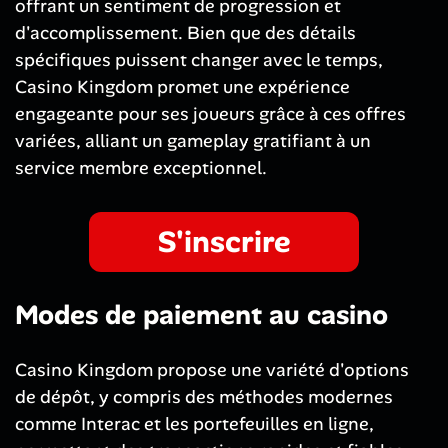
offrant un sentiment de progression et
d'accomplissement. Bien que des détails
spécifiques puissent changer avec le temps,
Casino Kingdom promet une expérience
engageante pour ses joueurs grâce à ces offres
variées, alliant un gameplay gratifiant à un
service membre exceptionnel.
S'inscrire
Modes de paiement au casino
Casino Kingdom propose une variété d'options
de dépôt, y compris des méthodes modernes
comme Interac et les portefeuilles en ligne,