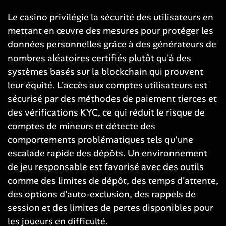
Le casino privilégie la sécurité des utilisateurs en
mettant en œuvre des mesures pour protéger les
données personnelles grâce à des générateurs de
nombres aléatoires certifiés plutôt qu'à des
systèmes basés sur la blockchain qui prouvent
leur équité. L'accès aux comptes utilisateurs est
sécurisé par des méthodes de paiement tierces et
des vérifications KYC, ce qui réduit le risque de
comptes de mineurs et détecte des
comportements problématiques tels qu'une
escalade rapide des dépôts. Un environnement
de jeu responsable est favorisé avec des outils
comme des limites de dépôt, des temps d'attente,
des options d'auto-exclusion, des rappels de
session et des limites de pertes disponibles pour
les joueurs en difficulté.