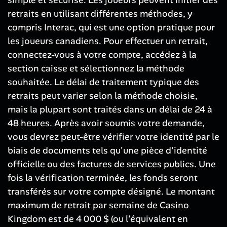
simple et sécurisé. Les joueurs peuvent initier des
retraits en utilisant différentes méthodes, y
compris Interac, qui est une option pratique pour
les joueurs canadiens. Pour effectuer un retrait,
connectez-vous à votre compte, accédez à la
section caisse et sélectionnez la méthode
souhaitée. Le délai de traitement typique des
retraits peut varier selon la méthode choisie,
mais la plupart sont traités dans un délai de 24 à
48 heures. Après avoir soumis votre demande,
vous devrez peut-être vérifier votre identité par le
biais de documents tels qu'une pièce d'identité
officielle ou des factures de services publics. Une
fois la vérification terminée, les fonds seront
transférés sur votre compte désigné. Le montant
maximum de retrait par semaine de Casino
Kingdom est de 4 000 $ (ou l'équivalent en