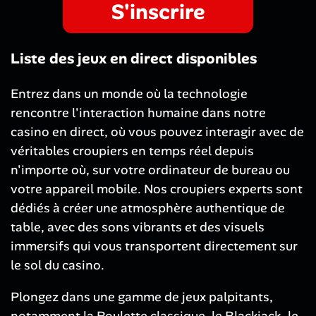
S'inscrire
Liste des jeux en direct disponibles
Entrez dans un monde où la technologie
rencontre l'interaction humaine dans notre
casino en direct, où vous pouvez interagir avec de
véritables croupiers en temps réel depuis
n'importe où, sur votre ordinateur de bureau ou
votre appareil mobile. Nos croupiers experts sont
dédiés à créer une atmosphère authentique de
table, avec des sons vibrants et des visuels
immersifs qui vous transportent directement sur
le sol du casino.
Plongez dans une gamme de jeux palpitants,
notamment la Roulette classique, le Blackjack, le