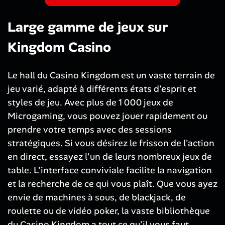
Large gamme de jeux sur
Kingdom Casino
Le hall du Casino Kingdom est un vaste terrain de
jeu varié, adapté à différents états d'esprit et
styles de jeu. Avec plus de 1 000 jeux de
Microgaming, vous pouvez jouer rapidement ou
prendre votre temps avec des sessions
stratégiques. Si vous désirez le frisson de l'action
en direct, essayez l'un de leurs nombreux jeux de
table. L'interface conviviale facilite la navigation
et la recherche de ce qui vous plaît. Que vous ayez
envie de machines à sous, de blackjack, de
roulette ou de vidéo poker, la vaste bibliothèque
du Casino Kingdom a tout ce qu'il vous faut.