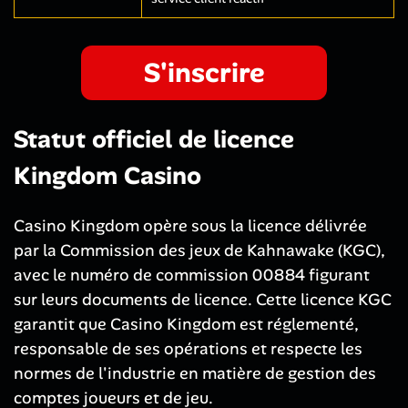
S'inscrire
Statut officiel de licence
Kingdom Casino
Casino Kingdom opère sous la licence délivrée
par la Commission des jeux de Kahnawake (KGC),
avec le numéro de commission 00884 figurant
sur leurs documents de licence. Cette licence KGC
garantit que Casino Kingdom est réglementé,
responsable de ses opérations et respecte les
normes de l'industrie en matière de gestion des
comptes joueurs et de jeu.