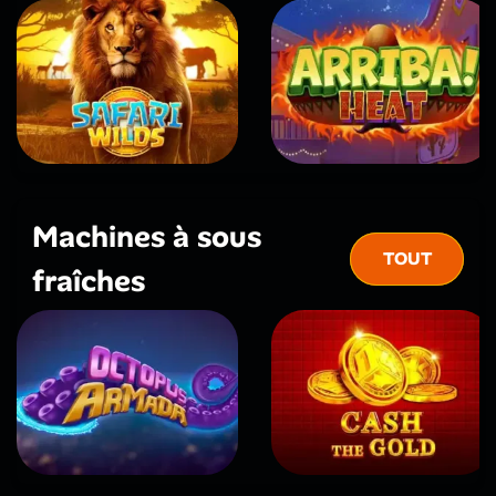
Machines à sous
TOUT
fraîches