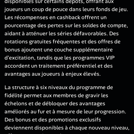
disponibles sur certains dépôts, offrant aux
joueurs un coup de pouce dans leurs fonds de jeu.
Les récompenses en cashback offrent un
pourcentage des pertes sur les soldes de compte,
aidant à atténuer les séries défavorables. Des
rotations gratuites fréquentes et des offres de
bonus ajoutent une couche supplémentaire
d'excitation, tandis que les programmes VIP
accordent un traitement préférentiel et des
avantages aux joueurs à enjeux élevés.
La structure à six niveaux du programme de
fidélité permet aux membres de gravir les
échelons et de débloquer des avantages
améliorés au fur et à mesure de leur progression.
Des bonus et des promotions exclusifs
deviennent disponibles à chaque nouveau niveau,