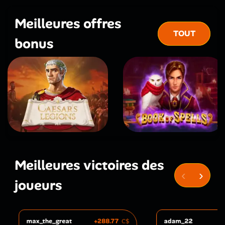
Meilleures offres
TOUT
bonus
Meilleures victoires des
‹
›
joueurs
max_the_great
+288.77
adam_22
C$