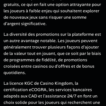
gratuits, ce qui en fait une option attrayante pour
les joueurs à faible enjeu qui souhaitent explorer
de nouveaux jeux sans risquer une somme
d'argent significative.
La diversité des promotions sur la plateforme est
un autre avantage notable. Les joueurs peuvent
généralement trouver plusieurs façons d'ajouter
de la valeur tout en jouant, que ce soit par le biais
de programmes de fidélité, de promotions
croisées entre casinos ou d'offres et de bonus
quotidiens.
La licence KGC de Casino Kingdom, la
certification eCOGRA, les services bancaires
adaptés aux CAD et l'assistance 24/7 en font un
choix solide pour les joueurs qui recherchent une